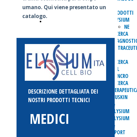
e
umano. Qui viene presentato un
PRODOTTI
catalogo.
ELYSIUM
CATALOGO ONLINE
NE
RICERCA
DIAGNOSTI
NUTRACEUTI
E
RICERCA
SUL
CANCRO
RICERCA
TERAPEUTIC
DESCRIZIONE DETTAGLIATA DEI
NUSKIN
NOSTRI PRODOTTI TECNICI
&
ELYSIUM
MEDICI
ELYSIUM
&
SPORT