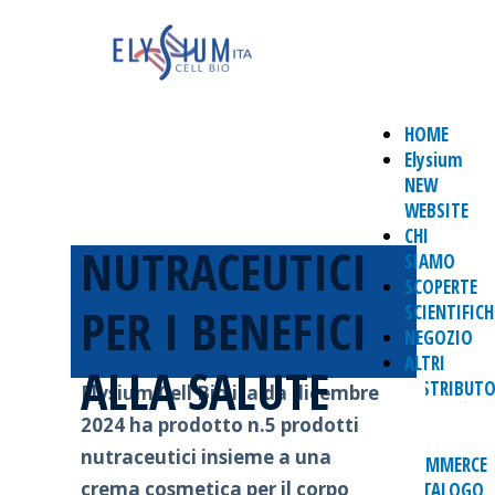
HOME
Elysium
NEW
WEBSITE
CHI
NUTRACEUTICI
SIAMO
SCOPERTE
PER I BENEFICI
SCIENTIFICH
NEGOZIO
ALTRI
ALLA SALUTE
DISTRIBUTO
Elysium Cell Bio ita da dicembre
DI
2024 ha prodotto n.5 prodotti
E-
nutraceutici insieme a una
COMMERCE
crema cosmetica per il corpo
CATALOGO